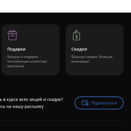
Подарки
Скидки
Бонусы и подарки
Больше скидок, больше
постоянным клиентам
экономии!
магазина
ь в курсе всех акций и скидок?
Подписаться
Подписаться
сь на нашу рассылку