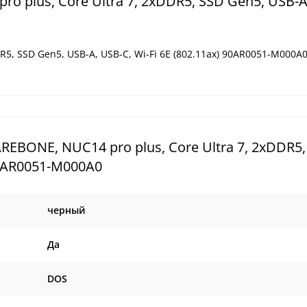
plus, Core Ultra 7, 2xDDR5, SSD Gen5, USB-A
5, SSD Gen5, USB-A, USB-C, Wi-Fi 6E (802.11ax) 90AR0051-M000A
BONE, NUC14 pro plus, Core Ultra 7, 2xDDR5,
 90AR0051-M000A0
черный
Да
DOS