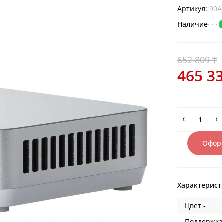
Артикул:
90A
Наличие
652 809 ₸
465 33
Оформ
Характерист
Цвет -
Поддержка 