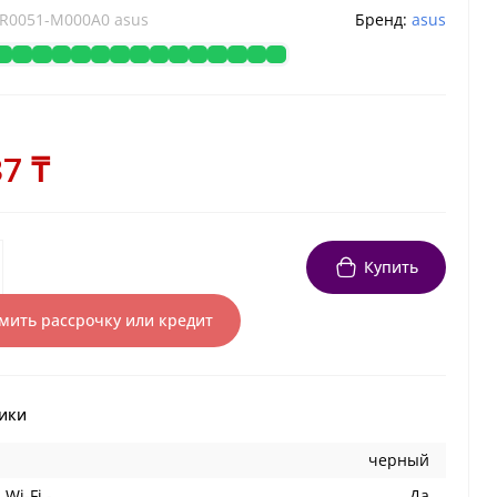
R0051-M000A0 asus
Бренд:
asus
7 ₸
Купить
ить рассрочку или кредит
ики
черный
Wi-Fi -
Да