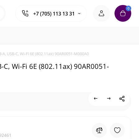
0
+7 (705) 113 13 31
-A, USB-C, Wi-Fi 6E (802.11ax) 90AR0051-M000A0
C, Wi-Fi 6E (802.11ax) 90AR0051-
92461