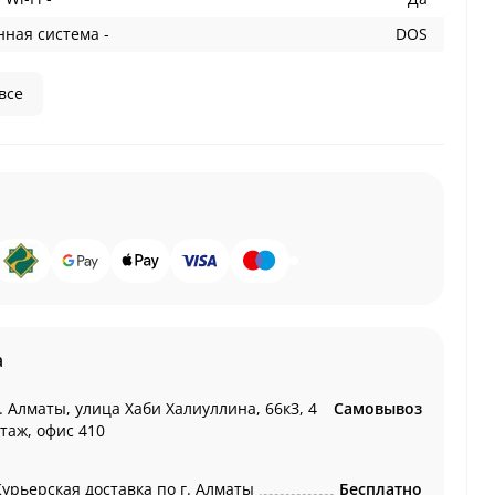
ная система -
DOS
все
а
. Алматы, улица Хаби Халиуллина, 66кЗ, 4
Самовывоз
этаж, офис 410
Курьерская доставка по г. Алматы
Бесплатно