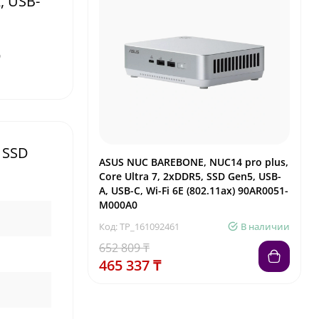
, USB-
0
 SSD
ASUS NUC BAREBONE, NUC14 pro plus,
Core Ultra 7, 2xDDR5, SSD Gen5, USB-
A, USB-C, Wi-Fi 6E (802.11ax) 90AR0051-
M000A0
Код: TP_161092461
В наличии
652 809 ₸
465 337 ₸