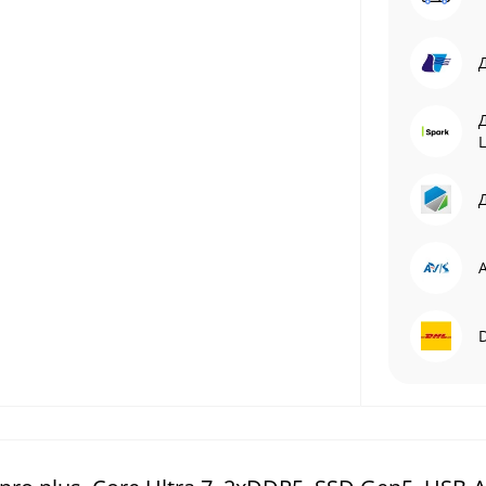
L
Д
A