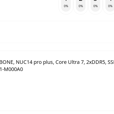
0%
0%
0%
0%
NE, NUC14 pro plus, Core Ultra 7, 2xDDR5, SS
051-M000A0