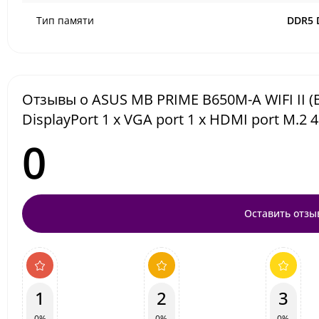
Тип памяти
DDR5 
Отзывы о ASUS MB PRIME B650M-A WIFI II (
DisplayPort 1 x VGA port 1 x HDMI port M.2 4
0
Оставить отзы
1
2
3
0%
0%
0%