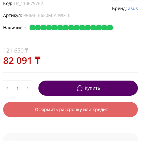
Код:
TP_110679762
Бренд:
asus
Артикул:
PRIME B650M-A WIFI II
Наличие
121 650 ₸
82 091 ₸
Купить
Оформить рассрочку или кредит