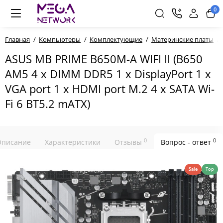
0
Главная
Компьютеры
Комплектующие
Материнские платы
ASUS MB PRIME B650M-A WIFI II (B650
AM5 4 x DIMM DDR5 1 x DisplayPort 1 x
VGA port 1 x HDMI port M.2 4 x SATA Wi-
Fi 6 BT5.2 mATX)
0
0
Описание
Характеристики
Отзывы
Вопрос - ответ
Sale
Top