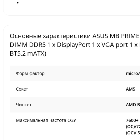
Основные характеристики ASUS MB PRIME B
DIMM DDR5 1 x DisplayPort 1 x VGA port 1 x 
BT5.2 mATX)
Форм-фактор
micro
Сокет
AM5
Чипсет
AMD B
Максимальная частота ОЗУ
7600+
(OC)/7
(OC)/ 