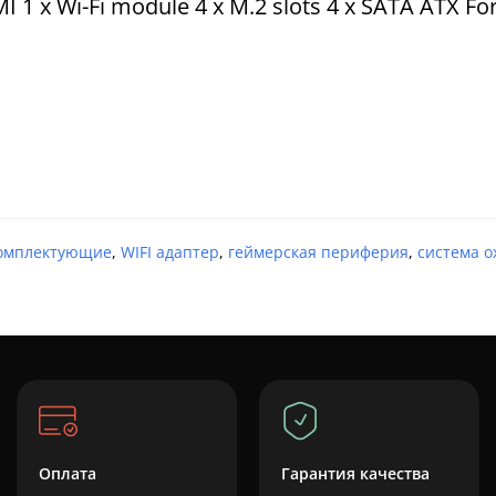
I 1 x Wi-Fi module 4 x M.2 slots 4 x SATA ATX F
омплектующие
,
WIFI адаптер
,
геймерская периферия
,
система 
Оплата
Гарантия качества