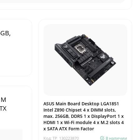
6GB,
MM
ASUS Main Board Desktop LGA1851
ATX
Intel Z890 Chipset 4 x DIMM slots,
max. 256GB, DDR5 1 x DisplayPort 1 x
HDMI 1 x Wi-Fi module 4 x M.2 slots 4
x SATA ATX Form Factor
Код: TP_130223870
В наличии