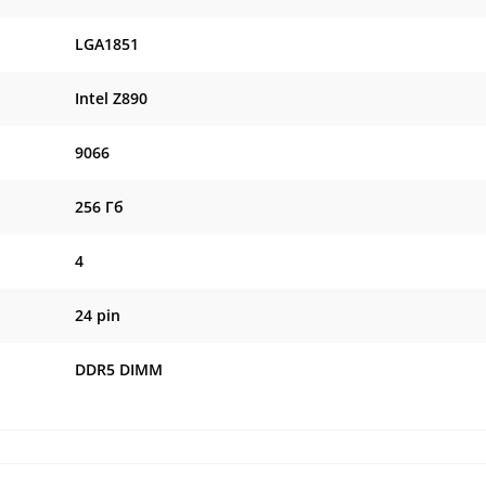
LGA1851
Intel Z890
9066
256 Гб
4
24 pin
DDR5 DIMM