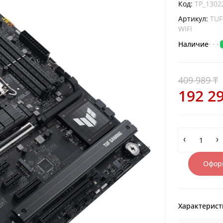
Код:
TP_1302
Артикул:
TUF
WIFI
Наличие
409 989 ₸
192 29
Оформ
Характерист