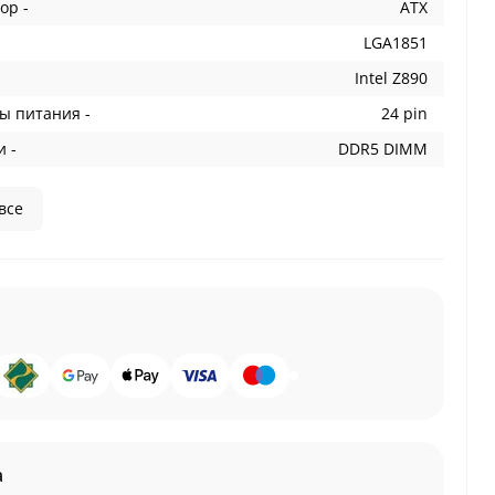
ор -
ATX
LGA1851
Intel Z890
ы питания -
24 pin
 -
DDR5 DIMM
все
а