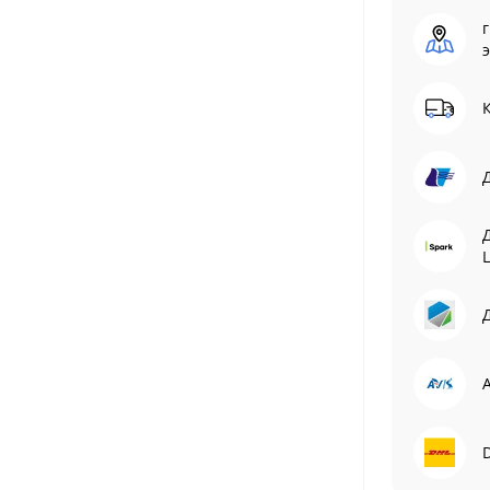
г
L
Д
A