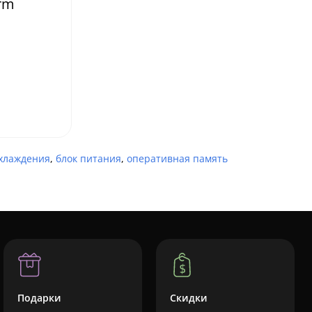
orm
охлаждения
,
блок питания
,
оперативная память
Подарки
Скидки