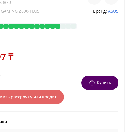
23870
 GAMING Z890-PLUS
Бренд:
ASUS
7 ₸
Купить
ить рассрочку или кредит
ики