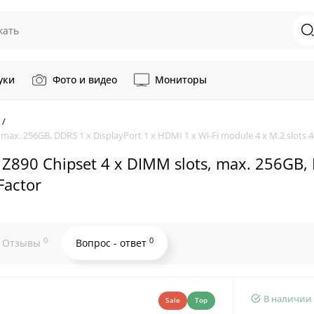
уки
Фото и видео
Мониторы
max. 256GB, DDR5 1 x DisplayPort 1 x HDMI 1 x Wi-Fi module 4 x M.2 slots 
Z890 Chipset 4 x DIMM slots, max. 256GB, D
Factor
0
0
Отзывы
Вопрос - ответ
В наличии
Sale
Top