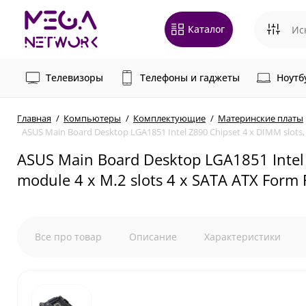
Каталог
Телевизоры
Телефоны и гаджеты
Ноутб
Главная
Компьютеры
Комплектующие
Материнские платы
ASUS Main Board Desktop LGA1851 Intel Z890 Chipset 4 x DIMM slots, 
ASUS Main Board Desktop LGA1851 Intel 
module 4 x M.2 slots 4 x SATA ATX Form 
Все про товар
Описание
Характеристики