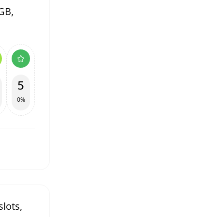
GB,
5
0%
lots,