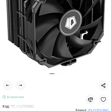
В наличии
Код:
TP_112759082
Бренд:
ID-COOLING