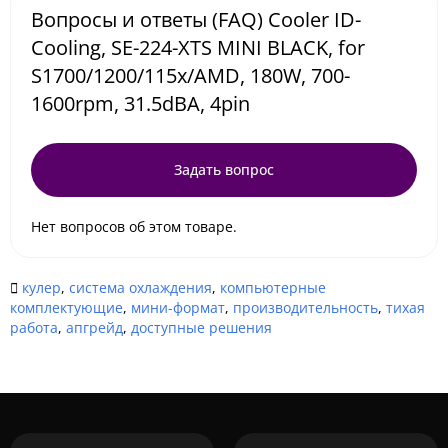
Вопросы и ответы (FAQ) Cooler ID-
Cooling, SE-224-XTS MINI BLACK, for
S1700/1200/115x/AMD, 180W, 700-
1600rpm, 31.5dBA, 4pin
Задать вопрос
Нет вопросов об этом товаре.
кулер
,
система охлаждения
,
компьютерные
комплектующие
,
мини-формат
,
производительность
,
тихая
работа
,
апгрейд
,
доступные решения