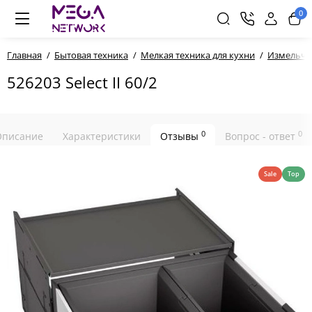
0
Главная
Бытовая техника
Мелкая техника для кухни
Измельчи
526203 Select II 60/2
0
0
Описание
Характеристики
Отзывы
Вопрос - ответ
Sale
Top