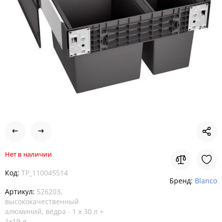
Нет в наличии
Код:
TP_110045514
Бренд:
Blanco
Артикул:
526203,
высококачественный
алюминий, вёдра - 1 х 30 л +
1х19 л,