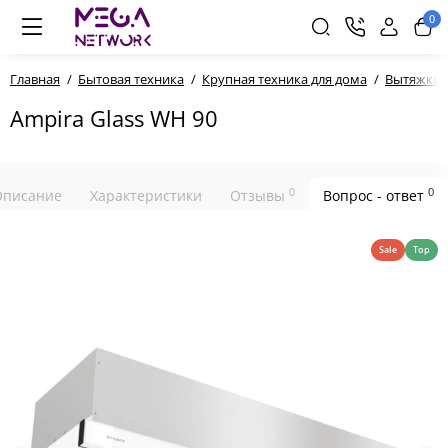
0
Главная
Бытовая техника
Крупная техника для дома
Вытяжки
Ampira Glass WH 90
0
0
Описание
Характеристики
Отзывы
Вопрос - ответ
Sale
Top