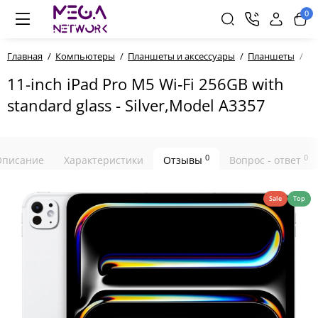
0
Главная
Компьютеры
Планшеты и аксессуары
Планшеты
11
11-inch iPad Pro M5 Wi‑Fi 256GB with
standard glass - Silver,Model A3357
0
0
Описание
Характеристики
Отзывы
Вопрос - ответ
Sale
Top