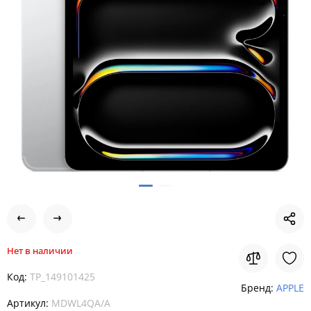
Нет в наличии
Код:
TP_149101425
Бренд:
APPLE
Артикул:
MDWL4QA/A