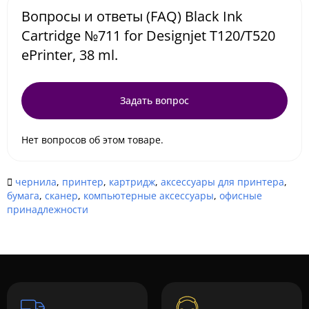
Вопросы и ответы (FAQ) Black Ink
Cartridge №711 for Designjet T120/T520
ePrinter, 38 ml.
Задать вопрос
Нет вопросов об этом товаре.
чернила
,
принтер
,
картридж
,
аксессуары для принтера
,
бумага
,
сканер
,
компьютерные аксессуары
,
офисные
принадлежности