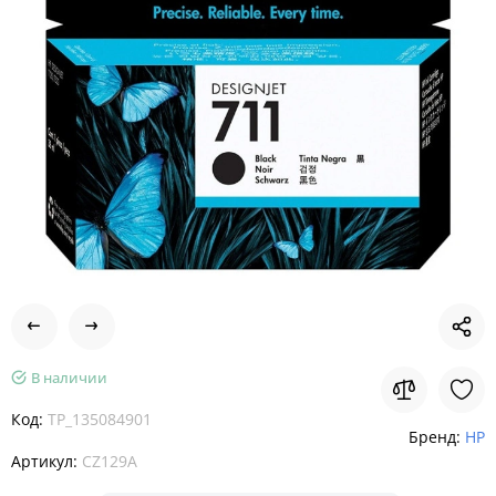
В наличии
Код:
TP_135084901
Бренд:
HP
Артикул:
CZ129A