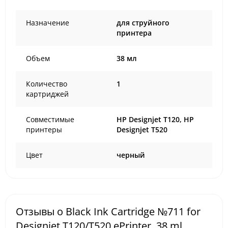
Назначение
для струйного
принтера
Объем
38 мл
Количество
1
картриджей
Совместимые
HP Designjet T120, HP
принтеры
Designjet T520
Цвет
черный
Отзывы о Black Ink Cartridge №711 for
Designjet T120/T520 ePrinter, 38 ml.