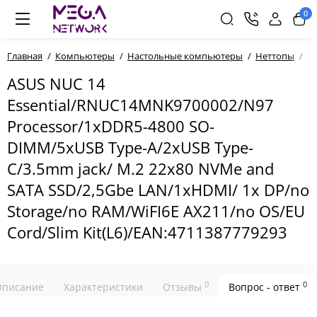
0
Главная
Компьютеры
Настольные компьютеры
Неттопы
AS
ASUS NUC 14
Essential/RNUC14MNK9700002/N97
Processor/1xDDR5-4800 SO-
DIMM/5xUSB Type-A/2xUSB Type-
C/3.5mm jack/ M.2 22x80 NVMe and
SATA SSD/2,5Gbe LAN/1xHDMI/ 1x DP/no
Storage/no RAM/WiFI6E AX211/no OS/EU
Cord/Slim Kit(L6)/EAN:4711387779293
0
0
Описание
Характеристики
Отзывы
Вопрос - ответ