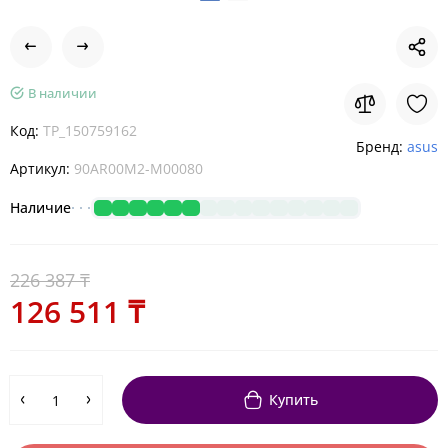
В наличии
Код:
TP_150759162
Бренд:
asus
Артикул:
90AR00M2-M00080
Наличие
226 387 ₸
126 511 ₸
Купить