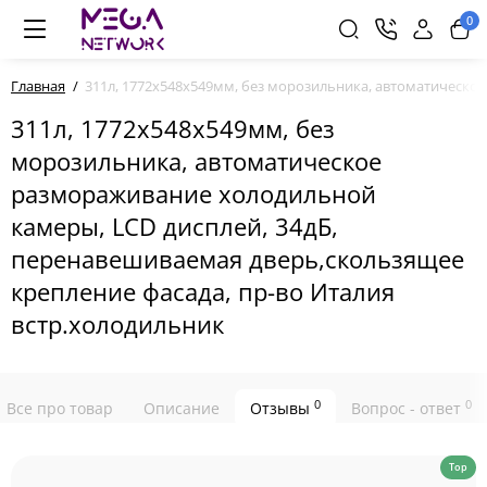
0
Главная
311л, 1772x548x549мм, без морозильника, автоматическо
311л, 1772x548x549мм, без
морозильника, автоматическое
размораживание холодильной
камеры, LCD дисплей, 34дБ,
перенавешиваемая дверь,скользящее
крепление фасада, пр-во Италия
встр.холодильник
0
0
Все про товар
Описание
Отзывы
Вопрос - ответ
Top