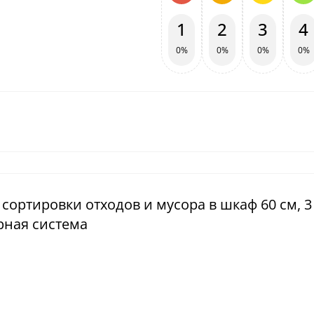
1
2
3
4
0%
0%
0%
0%
 сортировки отходов и мусора в шкаф 60 см, 3
рная система