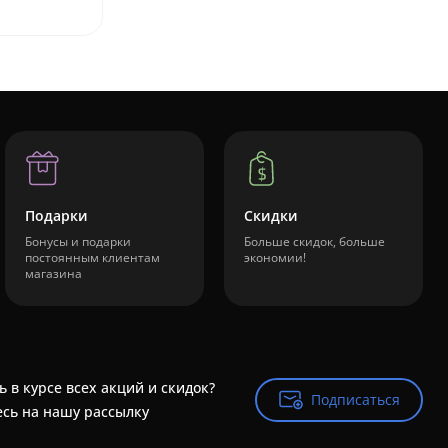
Подарки
Скидки
Бонусы и подарки
Больше скидок, больше
постоянным клиентам
экономии!
магазина
ь в курсе всех акций и скидок?
Подписаться
Подписаться
сь на нашу рассылку