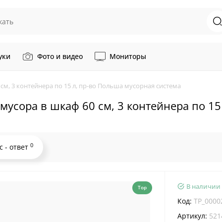
уки
Фото и видео
Мониторы
см, 3 контейнера по 15 л, пр-во Польша мусорная система
мусора в шкаф 60 см, 3 контейнера по 15
0
с - ответ
В наличии
Top
Код:
TP_0000
Артикул:
521