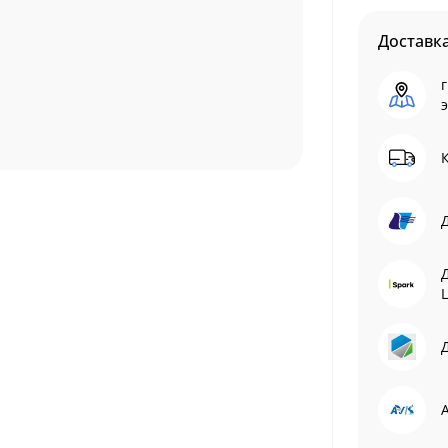
Доставк
г
L
Д
A