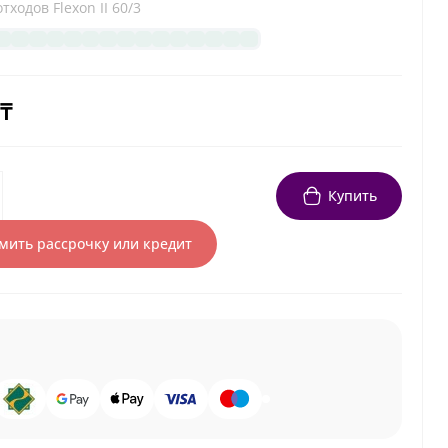
тходов Flexon II 60/3
 ₸
Купить
ить рассрочку или кредит