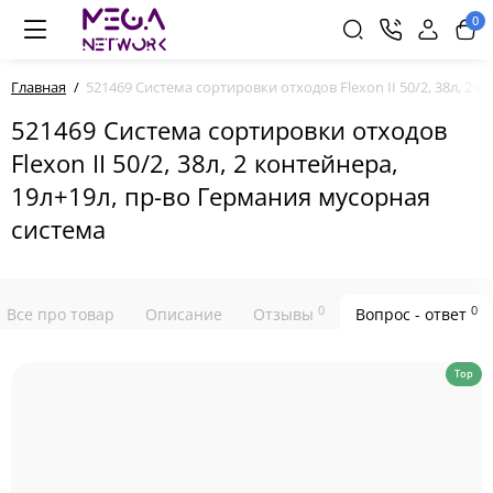
0
Главная
521469 Система сортировки отходов Flexon II 50/2, 38л, 2 
521469 Система сортировки отходов
Flexon II 50/2, 38л, 2 контейнера,
19л+19л, пр-во Германия мусорная
система
0
0
Все про товар
Описание
Отзывы
Вопрос - ответ
Top