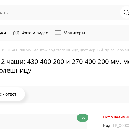
уки
Фото и видео
Мониторы
0 200 и 270 400 200 мм, монтаж под столешницу, цвет черный, пр-во Гер
м, 2 чаши: 430 400 200 и 270 400 200 мм,
толешницу
0
с - ответ
Нет в наличи
Top
Код:
TP_0000