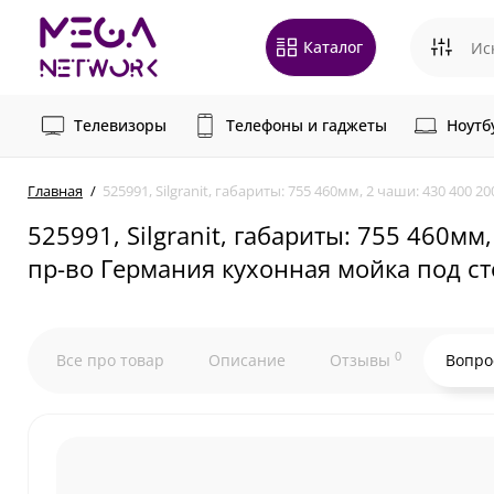
Каталог
Телевизоры
Телефоны и гаджеты
Ноутб
Главная
525991, Silgranit, габариты: 755 460мм, 2 чаши: 430 40
525991, Silgranit, габариты: 755 460м
пр-во Германия кухонная мойка под с
0
Все про товар
Описание
Отзывы
Вопро