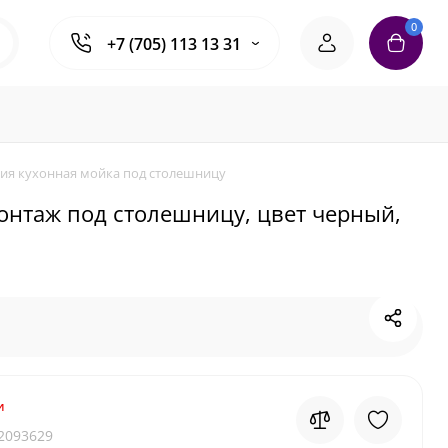
0
+7 (705) 113 13 31
мания кухонная мойка под столешницу
 монтаж под столешницу, цвет черный,
и
2093629