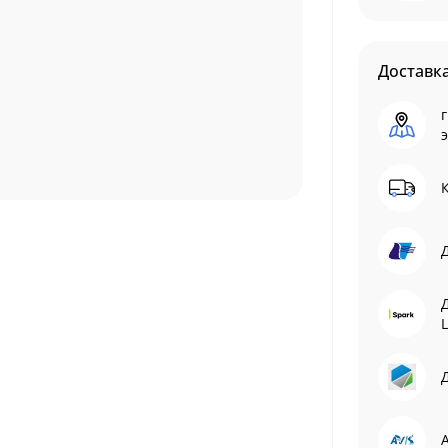
Доставк
г
L
Д
A