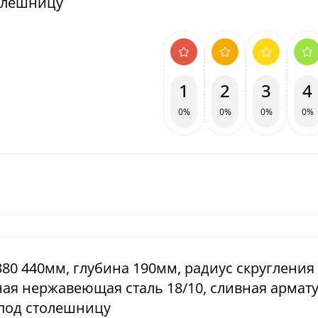
толешницу
1
2
3
4
0%
0%
0%
0%
380 440мм, глубина 190мм, радиус скругления
ая нержавеющая сталь 18/10, сливная армат
 под столешницу