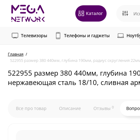
Каталог
Телевизоры
Телефоны и гаджеты
Ноутб
Главная
522955 размер 380 440мм, глубина 190мм, радиус скругления 22м
522955 размер 380 440мм, глубина 19
нержавеющая сталь 18/10, сливная арм
0
Все про товар
Описание
Отзывы
Вопро