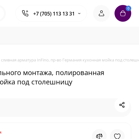
0
+7 (705) 113 13 31
 сливная арматура InFino, пр-во Германия кухонная мойка под столеш
ольного монтажа, полированная
мойка под столешницу
и