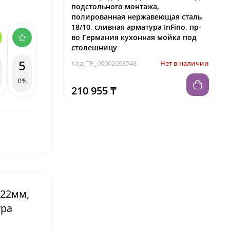
подстольного монтажа,
полированная нержавеющая сталь
18/10, сливная арматура InFino, пр-
во Германия кухонная мойка под
столешницу
5
Код: TP_00002093548
Нет в наличии
0%
210 955 ₸
 22мм,
ура