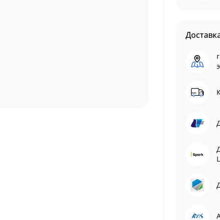
Доставк
г
L
Д
A