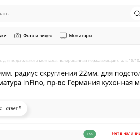
уки
Фото и видео
Мониторы
м, для подстольного монтажа, полированная нержавеющая сталь 18/10,
0мм, радиус скругления 22мм, для подст
атура InFino, пр-во Германия кухонная 
0
с - ответ
Нет в наличи
Top