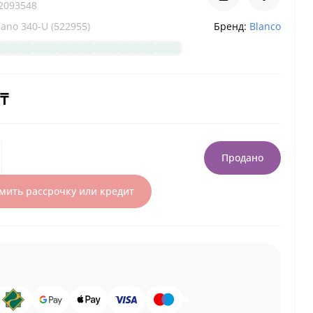
2093548
ano 340-U (522955)
Бренд:
Blanco
 ₸
Продано
ить рассрочку или кредит