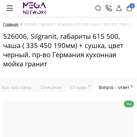
0
Главная
526006, Silgranit, габариты 615 500, чаша ( 335 450 190мм
526006, Silgranit, габариты 615 500,
чаша ( 335 450 190мм) + сушка, цвет
черный, пр-во Германия кухонная
мойка гранит
0
0
Все про товар
Описание
Отзывы
Вопрос - ответ
Top