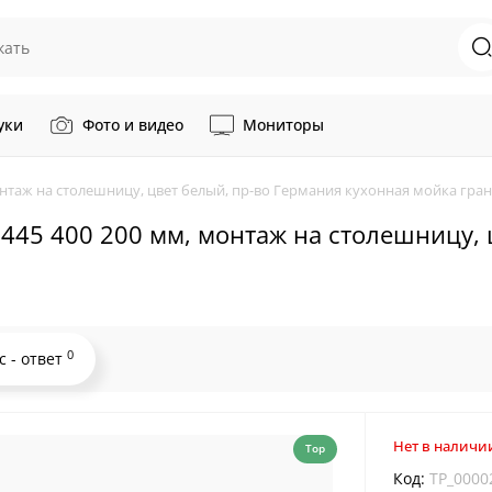
уки
Фото и видео
Мониторы
 монтаж на столешницу, цвет белый, пр-во Германия кухонная мойка гра
: 445 400 200 мм, монтаж на столешницу,
0
с - ответ
Нет в наличи
Top
Код:
TP_0000