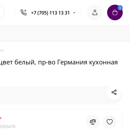
0
+7 (705) 113 13 31
нит
 цвет белый, пр-во Германия кухонная
и
2093478