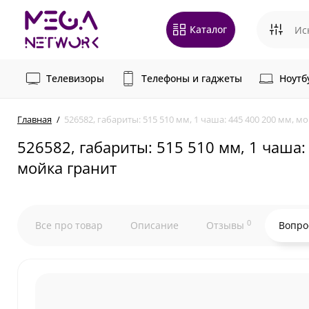
Каталог
Телевизоры
Телефоны и гаджеты
Ноутб
Главная
526582, габариты: 515 510 мм, 1 чаша: 445 400 200 мм,
526582, габариты: 515 510 мм, 1 чаша
мойка гранит
0
Все про товар
Описание
Отзывы
Вопро