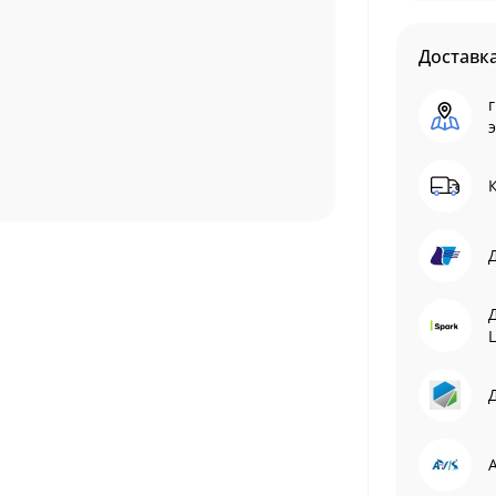
Доставк
г
L
Д
A