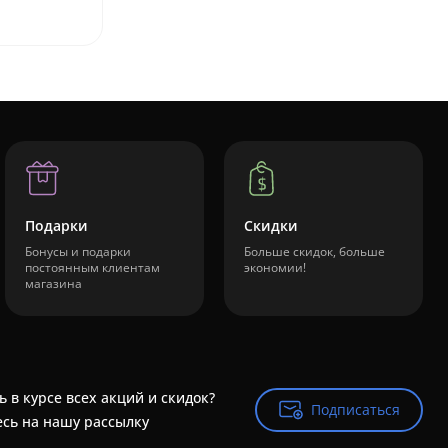
Подарки
Скидки
Бонусы и подарки
Больше скидок, больше
постоянным клиентам
экономии!
магазина
ь в курсе всех акций и скидок?
Подписаться
Подписаться
сь на нашу рассылку