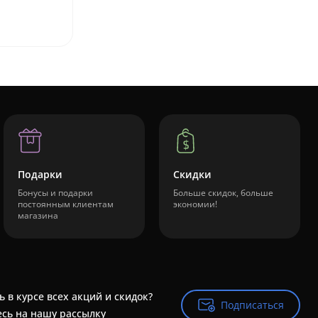
Подарки
Скидки
Бонусы и подарки
Больше скидок, больше
постоянным клиентам
экономии!
магазина
ь в курсе всех акций и скидок?
Подписаться
Подписаться
сь на нашу рассылку