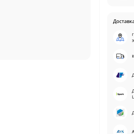
Доставк
г
L
Д
A