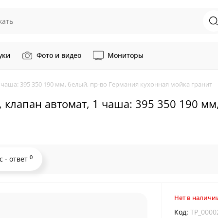
уки
Фото и видео
Мониторы
, 1 чаша: 395 350 190 мм, белый, пр-во Германия кухонная мойка гранит
мм, клапан автомат, 1 чаша: 395 350 190 м
0
с - ответ
Нет в наличи
Код:
TP_0000