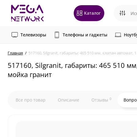
Каталог
Телевизоры
Телефоны и гаджеты
Ноутб
Главная
517160, Silgranit, габариты: 465 510 мм, клапан автомат
517160, Silgranit, габариты: 465 510 
мойка гранит
0
Все про товар
Описание
Отзывы
Вопро