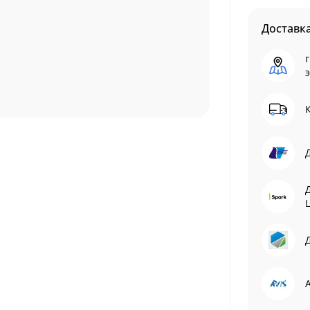
Доставк
г
L
Д
A