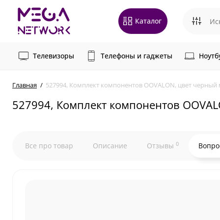
Каталог
Телевизоры
Телефоны и гаджеты
Ноутб
Главная
527994, Комплект компонентов OOVALON, цвет черный м
527994, Комплект компонентов OOVALO
0
Все про товар
Описание
Отзывы
Вопро