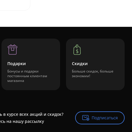
Подарки
Скидки
Бонусы и подарки
Больше скидок, больше
постоянным клиентам
экономии!
магазина
ь в курсе всех акций и скидок?
Подписаться
Подписаться
сь на нашу рассылку