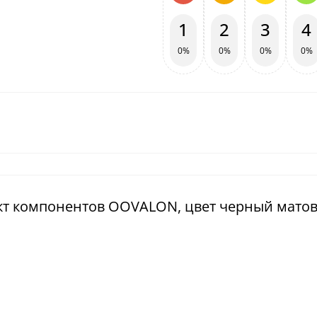
1
2
3
4
0%
0%
0%
0%
ект компонентов OOVALON, цвет черный матов