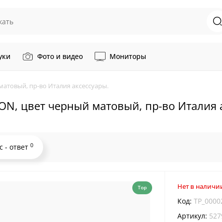
уки
Фото и видео
Мониторы
атовый, пр-во Италия аксессуары.
N, цвет черный матовый, пр-во Италия 
0
с - ответ
Нет в наличи
Top
Код:
TP_0000
Артикул:
527