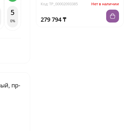
Код: TP_00002093385
Нет в наличии
5
279 794 ₸
0%
ый, пр-