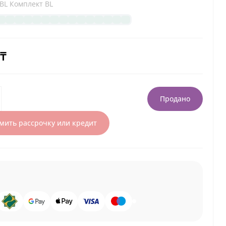
BL Комплект BL
 ₸
Продано
ить рассрочку или кредит