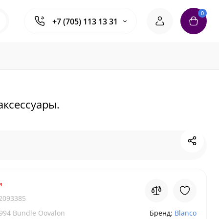
0
+7 (705) 113 13 31
аксессуары.
и
2093385
994 Bundle Oovalon
Бренд:
Blanco