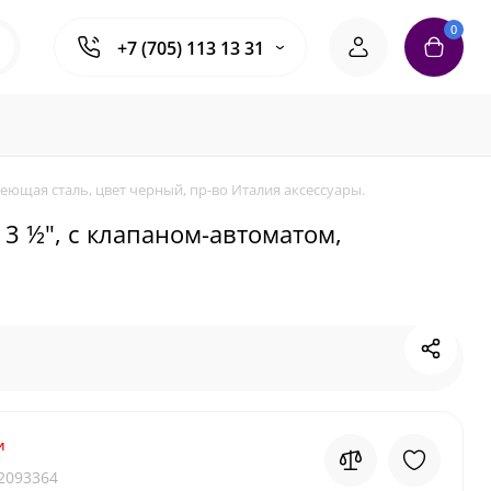
0
+7 (705) 113 13 31
веющая сталь, цвет черный, пр-во Италия аксессуары.
 3 ½", с клапаном-автоматом,
и
2093364