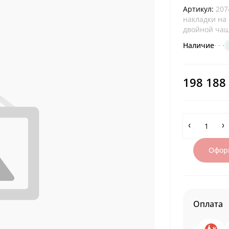
Артикул:
207
накладки на
двойной ча
Наличие
198 188
Оформ
Оплата