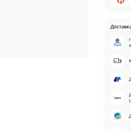
Доставк
г
L
Д