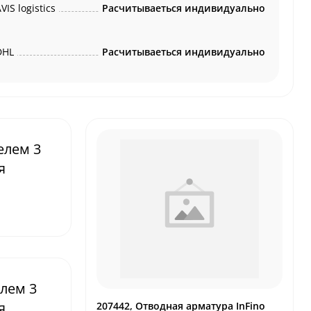
VIS logistics
Расчитываеться индивидуально
DHL
Расчитываеться индивидуально
елем 3
я
елем 3
я
207442, Отводная арматура InFino