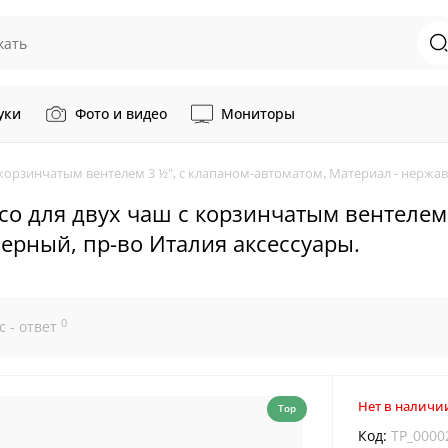
уки
Фото и видео
Мониторы
с корзинчатым вентелем 3 ½", с клапаном-автоматом, Материал - нержа
nco для двух чаш с корзинчатым вентелем
ерный, пр-во Италия аксессуары.
0
с - ответ
Нет в наличи
Top
Код:
TP_0000