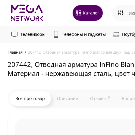
Каталог
Телевизоры
Телефоны и гаджеты
Ноутб
Главная
207442, Отводная арматура InFino Blanco для двух чаш 
207442, Отводная арматура InFino Bla
Материал - нержавеющая сталь, цвет ч
0
Все про товар
Описание
Отзывы
Вопро