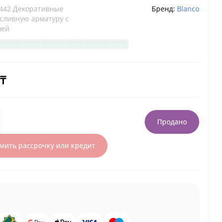
442 Декоративные
Бренд:
Blanco
 сливную арматуру с
шей
 ₸
Продано
ить рассрочку или кредит