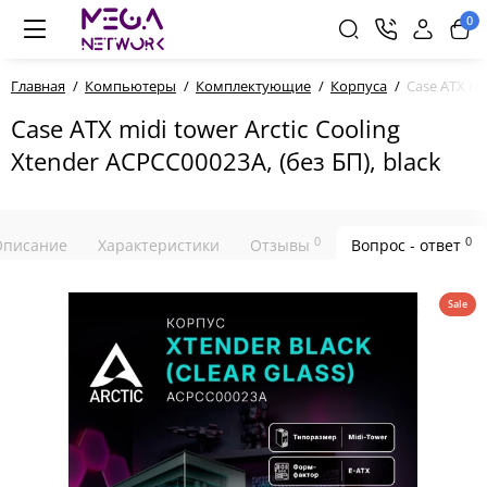
0
Главная
Компьютеры
Комплектующие
Корпуса
Case ATX mid
Case ATX midi tower Arctic Cooling
Xtender ACPCC00023A, (без БП), black
0
0
Описание
Характеристики
Отзывы
Вопрос - ответ
Sale