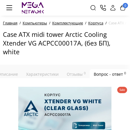
0
Главная
Компьютеры
Комплектующие
Корпуса
Case ATX mid
Case ATX midi tower Arctic Cooling
Xtender VG ACPCC00017A, (без БП),
white
0
0
Описание
Характеристики
Отзывы
Вопрос - ответ
Sale