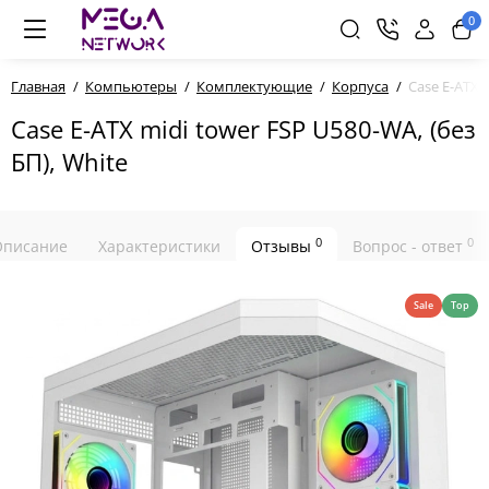
0
Главная
Компьютеры
Комплектующие
Корпуса
Case E-ATX 
Case E-ATX midi tower FSP U580-WA, (без
БП), White
0
0
Описание
Характеристики
Отзывы
Вопрос - ответ
Sale
Top