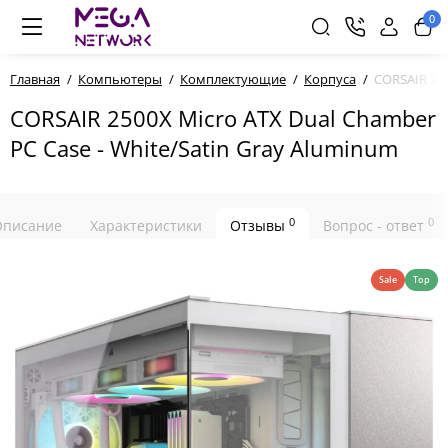
0
Главная
Компьютеры
Комплектующие
Корпуса
CORSAIR 250
CORSAIR 2500X Micro ATX Dual Chamber
PC Case - White/Satin Gray Aluminum
0
0
Описание
Характеристики
Отзывы
Вопрос - ответ
Sale
Top