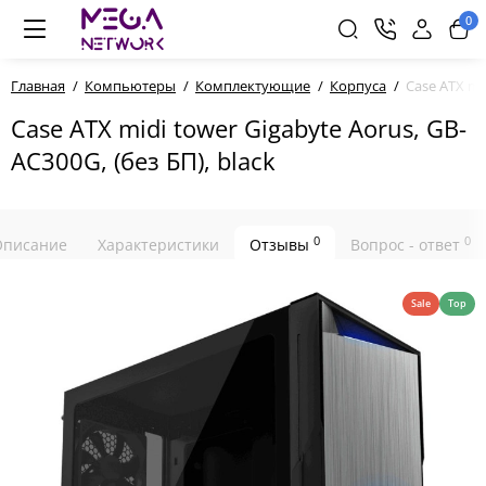
0
Главная
Компьютеры
Комплектующие
Корпуса
Case ATX mid
Case ATX midi tower Gigabyte Aorus, GB-
AC300G, (без БП), black
0
0
Описание
Характеристики
Отзывы
Вопрос - ответ
Sale
Top