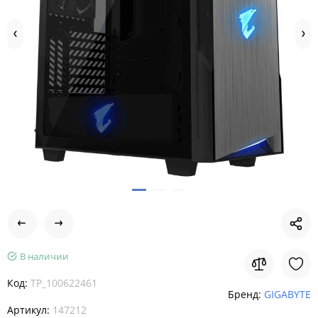
В наличии
Код:
TP_100622461
Бренд:
GIGABYTE
Артикул:
147212