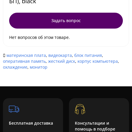
БП), black
Задать вопрос
Нет вопросов об этом товаре.
материнская плата
,
видеокарта
,
блок питания
,
оперативная память
,
жесткий диск
,
корпус компьютера
,
охлаждение
,
монитор
Бесплатная доставка
Консультации и
помощь в подборе