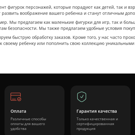
т фигурок персонажей, которые порадуют как детей, так и вз
 развить воображение вашего ребенка и станут отличным допо
мер. Мы предлагаем как маленькие фигурки для игр, так и бо
ам безопасности. Мы также предлагаем удобные условия покупк
руем быструю обработку заказов. Кроме того, у нас часто прох
ок своему ребенку или пополнить свою коллекцию уникальными
Оплата
Гарантия качества
Различные способы
Только качественная и
оплаты для вашего
сертифицированная
удобства
продукция