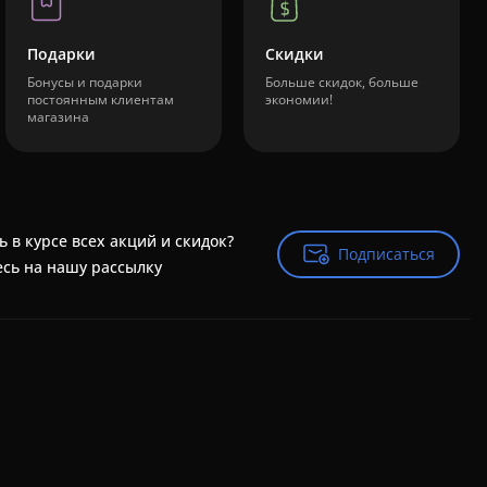
Подарки
Скидки
Бонусы и подарки
Больше скидок, больше
постоянным клиентам
экономии!
магазина
ь в курсе всех акций и скидок?
Подписаться
Подписаться
сь на нашу рассылку