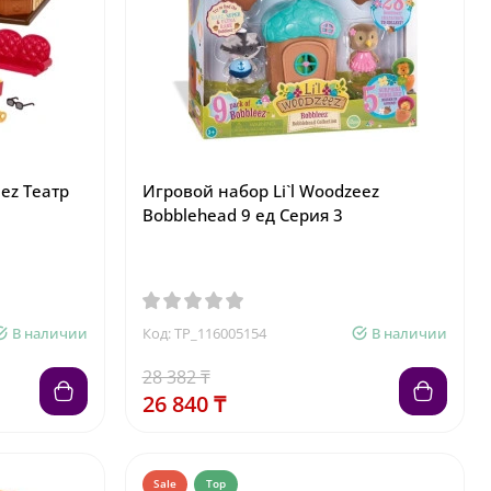
ez Театр
Игровой набор Li`l Woodzeez
Bobblehead 9 ед Серия 3
В наличии
Код: TP_116005154
В наличии
28 382 ₸
26 840 ₸
Sale
Top