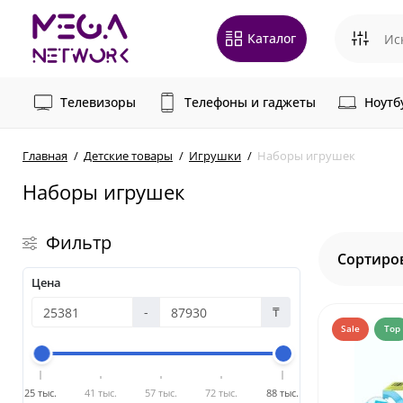
Каталог
Телевизоры
Телефоны и гаджеты
Ноутб
Главная
Детские товары
Игрушки
Наборы игрушек
Наборы игрушек
Фильтр
Сортиро
Цена
-
₸
Sale
Top
25 тыс.
41 тыс.
57 тыс.
72 тыс.
88 тыс.