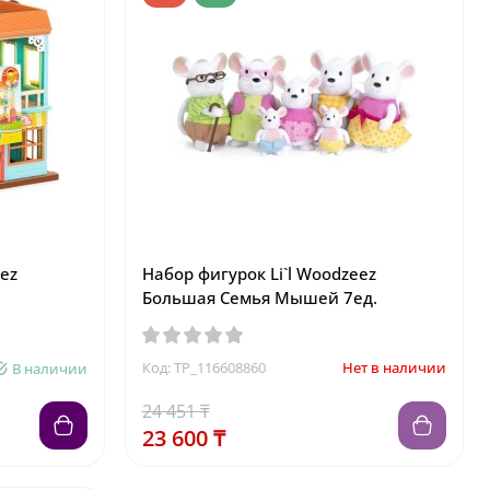
eez
Набор фигурок Li`l Woodzeez
Большая Семья Мышей 7ед.
Код: TP_116608860
Нет в наличии
В наличии
24 451 ₸
23 600 ₸