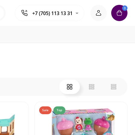
0
+7 (705) 113 13 31
Sale
Top