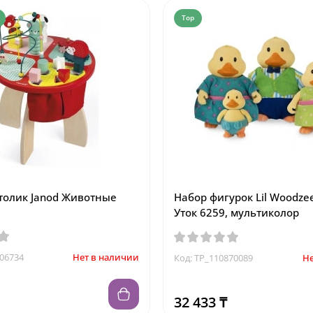
Top
толик Janod Животные
Набор фигурок Lil Woodze
Уток 6259, мультиколор
106734
Нет в наличии
Код: TP_110870089
Не
32 433 ₸