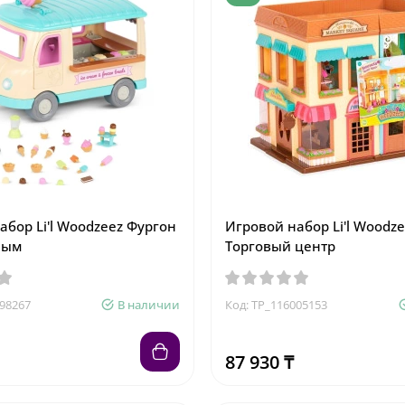
абор Li'l Woodzeez Фургон
Игровой набор Li'l Woodz
ным
Торговый центр
598267
В наличии
Код: TP_116005153
87 930 ₸