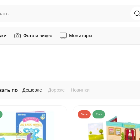
уки
Фото и видео
Мониторы
вать по
Дешевле
Дороже
Новинки
Sale
Top