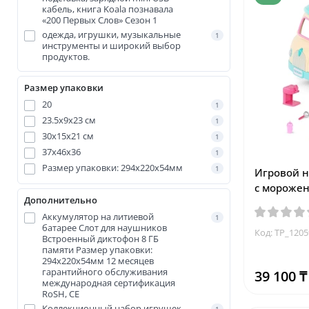
кабель, книга Koala познавала
«200 Первых Слов» Сезон 1
одежда, игрушки, музыкальные
1
инструменты и широкий выбор
продуктов.
Размер упаковки
20
1
23.5x9x23 см
1
30х15х21 см
1
37x46x36
1
Размер упаковки: 294x220x54мм
1
Игровой н
с мороже
Дополнительно
Аккумулятор на литиевой
1
батарее Слот для наушников
Код: TP_120
Встроенный диктофон 8 ГБ
памяти Размер упаковки:
294x220x54мм 12 месяцев
гарантийного обслуживания
39 100 ₸
международная сертификация
RoSH, CЕ
Коллекционный набор игрушек