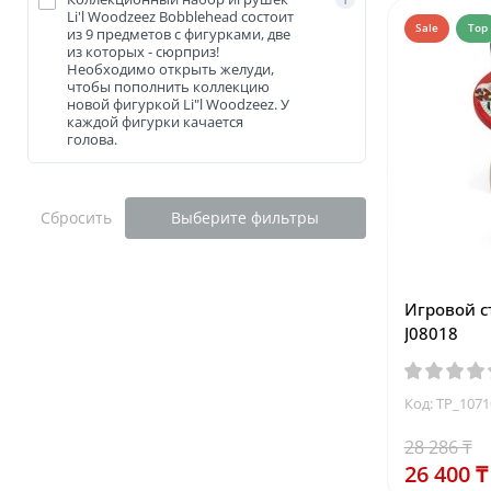
1
Li'l Woodzeez Bobblehead состоит
Sale
Top
из 9 предметов с фигурками, две
из которых - сюрприз!
Необходимо открыть желуди,
чтобы пополнить коллекцию
новой фигуркой Li"l Woodzeez. У
каждой фигурки качается
голова.
Сбросить
Выберите фильтры
Игровой с
J08018
Код: TP_107
28 286 ₸
26 400 ₸