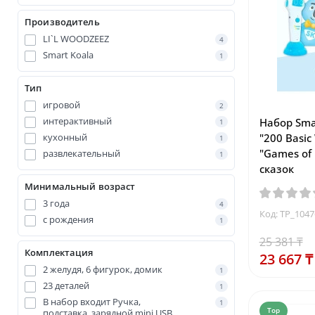
Производитель
LI`L WOODZEEZ
4
Smart Koala
1
Тип
игровой
2
интерактивный
Набор Smar
1
кухонный
"200 Basic
1
"Games of 
развлекательный
1
сказок
Минимальный возраст
3 года
4
Код: TP_104
с рождения
1
25 381 ₸
Комплектация
23 667 ₸
2 желудя, 6 фигурок, домик
1
23 деталей
1
В набор входит Ручка,
1
Top
подставка, зарядной mini USB