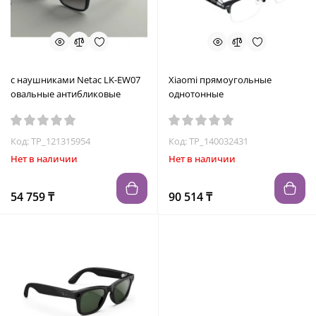
с наушниками Netac LK-EW07
Xiaomi прямоугольные
овальные антибликовые
однотонные
Код: TP_121315954
Код: TP_140032431
Нет в наличии
Нет в наличии
54 759 ₸
90 514 ₸