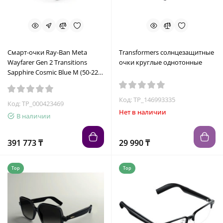
Смарт-очки Ray-Ban Meta
Transformers солнцезащитные
Wayfarer Gen 2 Transitions
очки круглые однотонные
Sapphire Cosmic Blue M (50-22)
RW4012 6628MF-
Код: TP_146993335
Код: TP_000423469
Нет в наличии
В наличии
391 773 ₸
29 990 ₸
Top
Top