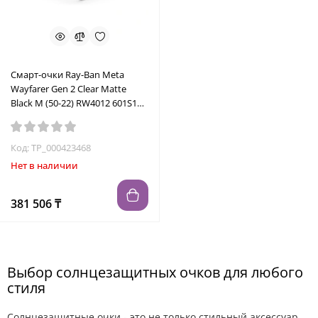
Смарт-очки Ray-Ban Meta
Wayfarer Gen 2 Clear Matte
Black M (50-22) RW4012 601S1Z-
50 80562627213
Код: TP_000423468
Нет в наличии
381 506 ₸
Выбор солнцезащитных очков для любого
стиля
Солнцезащитные очки - это не только стильный аксессуар,