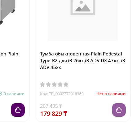
on Plain
Тумба обыкновенная Plain Pedestal
Type-R2 для iR 26xx,iR ADV DX 47xx, iR
ADV 45xx
В наличии
Код: TP_0002772018369
Нет в наличии
207 495 ₸
179 829 ₸