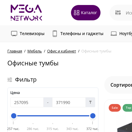
Каталог
Телевизоры
Телефоны и гаджеты
Ноутб
Главная
Мебель
Офис и кабинет
Офисные тумбы
Офисные тумбы
Фильтр
Сортиро
Цена
-
₸
Sale
Top
257 тыс.
286 тыс.
315 тыс.
343 тыс.
372 тыс.