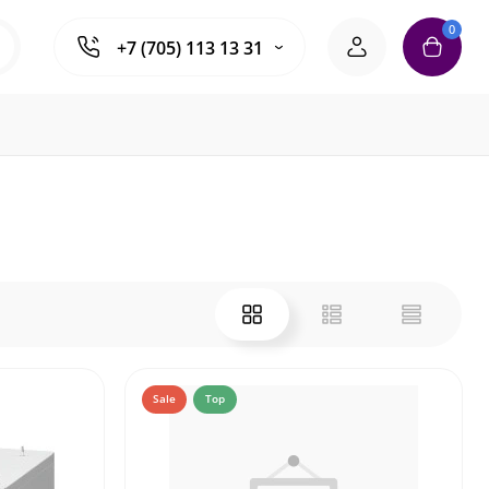
0
+7 (705) 113 13 31
Sale
Top