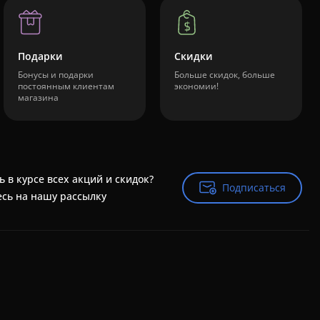
Подарки
Скидки
Бонусы и подарки
Больше скидок, больше
постоянным клиентам
экономии!
магазина
ь в курсе всех акций и скидок?
Подписаться
Подписаться
сь на нашу рассылку