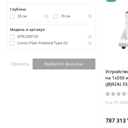
Глубина
26 см
70 см
1
1
Модель и артикул
870LD00129
1
Canon Plain Pedestal Type-S3
1
Сбросить
Выберите фильтры
Устройство
на 1x550 и
(J8J92A) 3
Код: TP_0003
787 313 