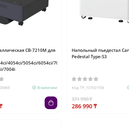
аллическая CB-7210M для
Напольный пъедестал Can
Pedestal Type-S3
4ci/4054ci/5054ci/6054ci/7054ci/
i/7004i
305869
В наличии
Код: TP_107031556
371 990 ₸
₸
286 990 ₸