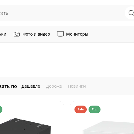
уки
Фото и видео
Мониторы
вать по
Дешевле
Дороже
Новинки
Sale
Top